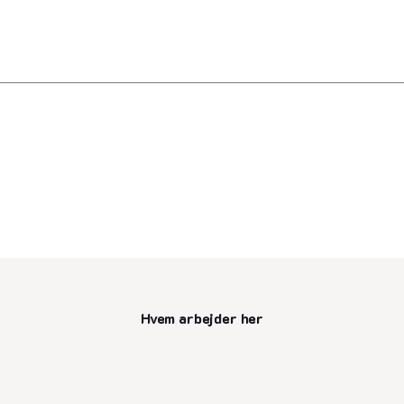
Hvem arbejder her
senest opdateret 10. juli 2025