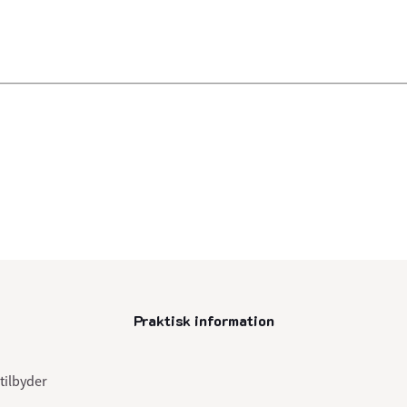
Praktisk information
senest opdateret 10. juli 2025
tilbyder