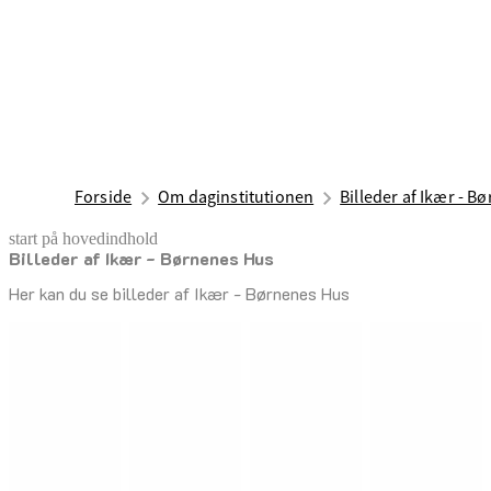
Forside
Om daginstitutionen
Billeder af Ikær - B
start på hovedindhold
Billeder af Ikær - Børnenes Hus
senest opdateret 7. juli 2025
Her kan du se billeder af Ikær - Børnenes Hus